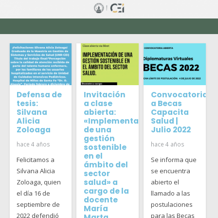
Defensa de
Invitación
Convocatoria
tesis:
a clase
a Becas
Silvana
abierta:
Capacita
Alicia
«Implementación
Salud |
Zoloaga
de una
Julio 2022
gestión
hace 4 años
hace 4 años
sostenible
en el
Felicitamos a
Se informa que
ámbito del
Silvana Alicia
se encuentra
sector
salud» a
Zoloaga, quien
abierto el
cargo de la
el día 16 de
llamado a las
docente
septiembre de
postulaciones
María
2022 defendió
para las Becas
Marta