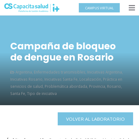
CAMPUS VIRTUAL
Campaña de bloqueo
de dengue en Rosario
Argentina
,
Enfermedades transmisibles
,
Iniciativas Argentina
,
Iniciativas Rosario
,
Iniciativas Santa Fe
,
Localización
,
Práctica en
servicios de salud
,
Problemática abordada
,
Provincia
,
Rosario
,
Santa Fe
,
Tipo de iniciativa
VOLVER AL LABORATORIO