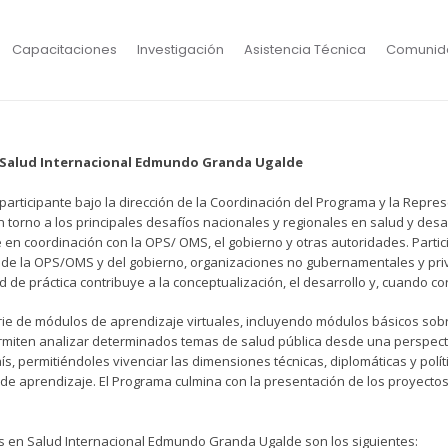
Capacitaciones
Investigación
Asistencia Técnica
Comunid
n Salud Internacional Edmundo Granda Ugalde
 participante bajo la dirección de la Coordinación del Programa y la Repr
s en torno a los principales desafíos nacionales y regionales en salud y des
e en coordinación con la OPS/ OMS, el gobierno y otras autoridades. Part
s de la OPS/OMS y del gobierno, organizaciones no gubernamentales y priv
d de práctica contribuye a la conceptualización, el desarrollo y, cuando co
e de módulos de aprendizaje virtuales, incluyendo módulos básicos sobre 
rmiten analizar determinados temas de salud pública desde una perspecti
 permitiéndoles vivenciar las dimensiones técnicas, diplomáticas y políti
e aprendizaje. El Programa culmina con la presentación de los proyectos 
res en Salud Internacional Edmundo Granda Ugalde son los siguientes: