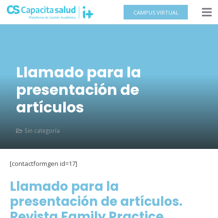
CAMPUS VIRTUAL
Llamado para la
presentación de
artículos
Sin categoría
[contactformgen id=17]
Llamado para la
presentación de artículos.
Revista Family Practice,