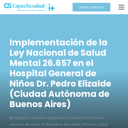
CAMPUS VIRTUAL
Implementación de la
Ley Nacional de Salud
Mental 26.657 en el
Hospital General de
Niños Dr. Pedro Elizalde
(Ciudad Autónoma de
Buenos Aires)
Argentina
,
Iniciativas Argentina
,
Localización
,
Práctica en
servicios de salud
,
Problemática abordada
,
Provincia
,
Salud