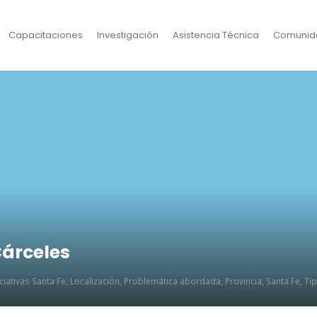
Capacitaciones
Investigación
Asistencia Técnica
Comunid
Cárceles
iciativas Santa Fe
,
Localización
,
Problemática abordada
,
Provincia
,
Santa Fe
,
Tip