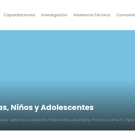
Capacitaciones
Investigación
Asistencia Técnica
Comunid
as, Niños y Adolescentes
ativas Santa Fe
,
Localización
,
Problemática abordada
,
Provincia
,
Santa Fe
,
Tipo d