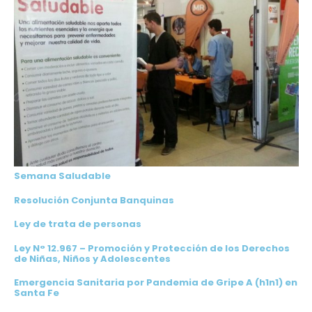
Semana Saludable
Resolución Conjunta Banquinas
Ley de trata de personas
Ley N° 12.967 – Promoción y Protección de los Derechos
de Niñas, Niños y Adolescentes
Emergencia Sanitaria por Pandemia de Gripe A (h1n1) en
Santa Fe