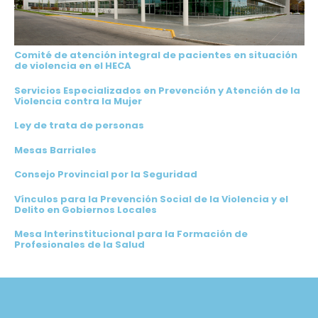
Comité de atención integral de pacientes en situación
de violencia en el HECA
Servicios Especializados en Prevención y Atención de la
Violencia contra la Mujer
Ley de trata de personas
Mesas Barriales
Consejo Provincial por la Seguridad
Vínculos para la Prevención Social de la Violencia y el
Delito en Gobiernos Locales
Mesa Interinstitucional para la Formación de
Profesionales de la Salud