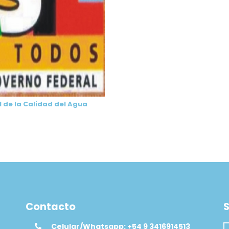
l de la Calidad del Agua
Contacto
S
Celular/Whatsapp: +54 9 3416914513